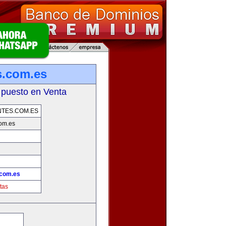
s.com.es
 puesto en Venta
TES.COM.ES
com.es
.com.es
tas