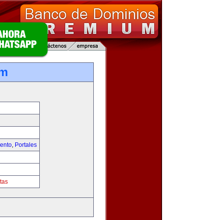
om
iento
,
Portales
tas