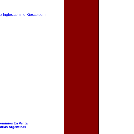
e-Ingles.com
|
e-Kiosco.com
|
ominios En Venta
strias Argentinas