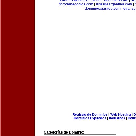
corredordenegocios.com
|
negociofx.com
|
bi
forodenegocios.com
|
rutasdeargentina.com
|
dominioexpirado.com
|
etransp
Registro de Dominios
|
Web Hosting
|
D
Dominios Expirados
|
Industrias
|
Indu
Categorías de Dominio: