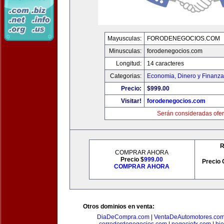
Mayusculas:
FORODENEGOCIOS.COM
Minusculas:
forodenegocios.com
Longitud:
14 caracteres
Categorias:
Economia, Dinero y Finanz
Precio:
$999.00
Visitar!
forodenegocios.com
Serán consideradas ofer
R
COMPRAR AHORA
Precio $
999.00
Precio 
COMPRAR AHORA
Otros dominios en venta:
DiaDeCompra.com
|
VentaDeAutomotores.co