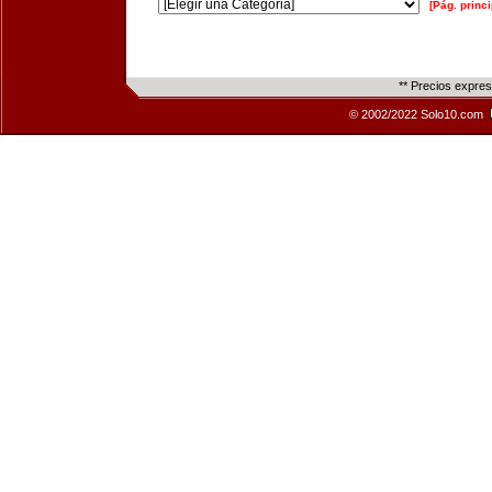
[Pág. princi
** Precios expre
© 2002/2022 Solo10.com