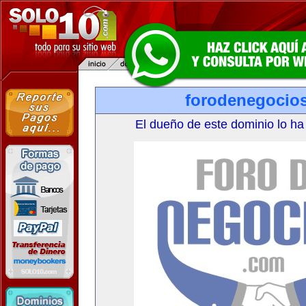
forodenegocio
El dueño de este dominio lo ha