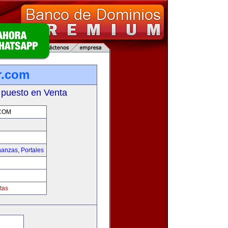
r.com
 puesto en Venta
COM
nanzas
,
Portales
tas