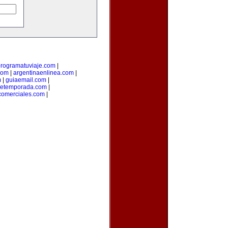
rogramatuviaje.com
|
com
|
argentinaenlinea.com
|
m
|
guiaemail.com
|
detemporada.com
|
comerciales.com
|