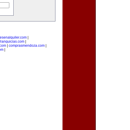
esenalquiler.com
|
ranquicias.com
|
.com
|
comprasmendoza.com
|
om
|