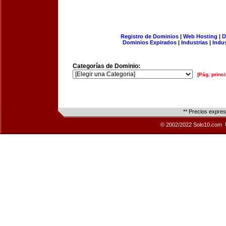
Registro de Dominios
|
Web Hosting
|
D
Dominios Expirados
|
Industrias
|
Indu
Categorías de Dominio:
[Pág. princi
** Precios expre
© 2002/2022 Solo10.com