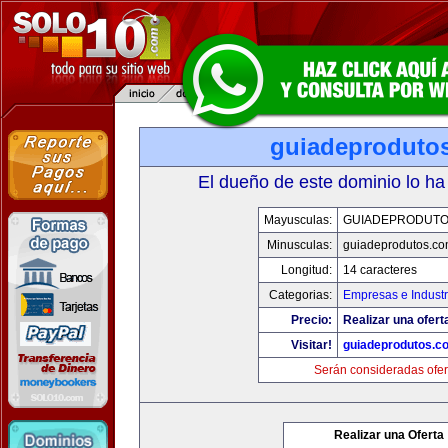
guiadeproduto
El dueño de este dominio lo ha
Mayusculas:
GUIADEPRODUTO
Minusculas:
guiadeprodutos.c
Longitud:
14 caracteres
Categorias:
Empresas e Industr
Precio:
Realizar una ofert
Visitar!
guiadeprodutos.c
Serán consideradas ofer
Realizar una Oferta