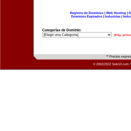
Registro de Dominios
|
Web Hosting
|
D
Dominios Expirados
|
Industrias
|
Indu
Categorías de Dominio:
[Pág. princi
** Precios expre
© 2002/2022 Solo10.com