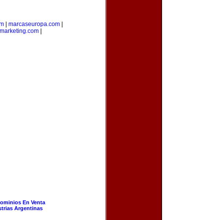
om
|
marcaseuropa.com
|
marketing.com
|
ominios En Venta
strias Argentinas