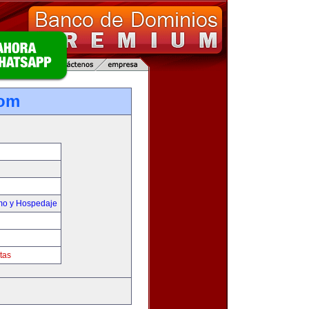
com
smo y Hospedaje
tas