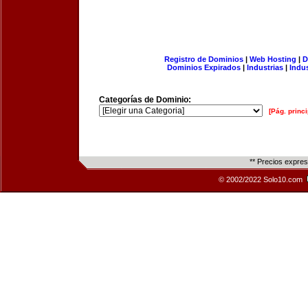
Registro de Dominios
|
Web Hosting
|
D
Dominios Expirados
|
Industrias
|
Indu
Categorías de Dominio:
[Pág. princi
** Precios expre
© 2002/2022 Solo10.com