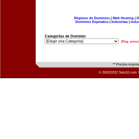
Registro de Dominios
|
Web Hosting
|
D
Dominios Expirados
|
Industrias
|
Indu
Categorías de Dominio:
[Pág. princi
** Precios expre
© 2002/2022 Solo10.com