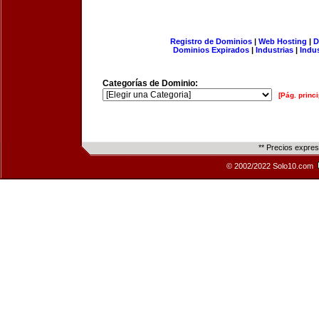
Registro de Dominios
|
Web Hosting
|
D
Dominios Expirados
|
Industrias
|
Indu
Categorías de Dominio:
[Pág. princi
** Precios expre
© 2002/2022 Solo10.com