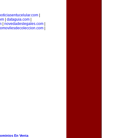
noticiasentucelular.com
|
com
|
dataguia.com
|
m
|
novedadeslegales.com
|
tomovilesdecoleccion.com
|
ominios En Venta