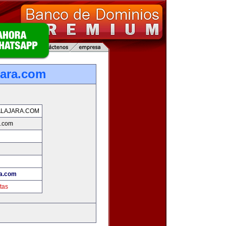
jara.com
LAJARA.COM
a.com
ra.com
tas