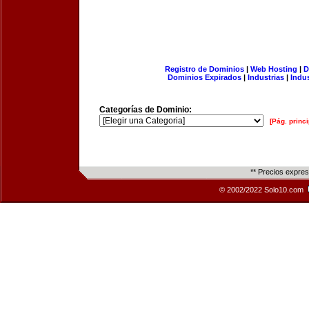
Registro de Dominios
|
Web Hosting
|
D
Dominios Expirados
|
Industrias
|
Indu
Categorías de Dominio:
[Pág. princi
** Precios expre
© 2002/2022 Solo10.com