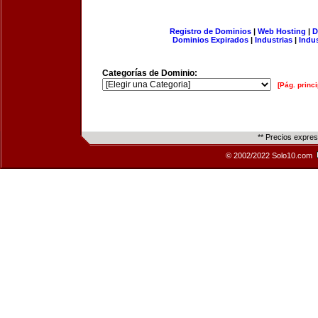
Registro de Dominios
|
Web Hosting
|
D
Dominios Expirados
|
Industrias
|
Indu
Categorías de Dominio:
[Pág. princi
** Precios expre
© 2002/2022 Solo10.com