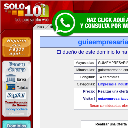
guiaempresari
El dueño de este dominio lo ha
Mayusculas:
GUIAEMPRESARI
Minusculas:
guiaempresaria.c
Longitud:
14 caracteres
Categorias:
Empresas e Industr
Precio:
Realizar una ofert
Visitar!
guiaempresaria.c
Serán consideradas ofer
Realizar una Oferta